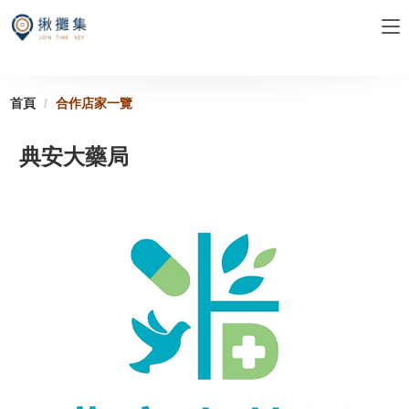
跳
到
主
要
內
首頁
合作店家一覽
容
區
典安大藥局