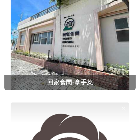
回家食間-拿手菜