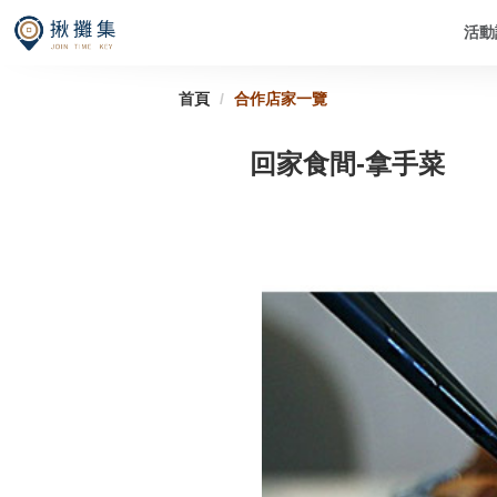
跳
活動
到
主
要
首頁
合作店家一覽
內
容
區
回家食間-拿手菜