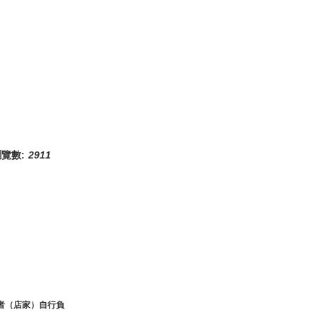
覽數:
2911
者（店家）自行負