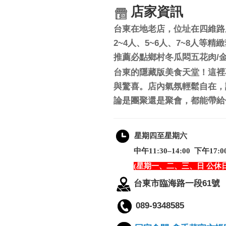
店家資訊
台東在地老店，位址在四維路
2~4人、5~6人、7~8人
推薦必點鄉村冬瓜悶五花肉/金
台東的隱藏版美食天堂！這裡
與驚喜。店內氣氛輕鬆自在，
論是團聚還是聚會，都能帶給
星期四至星期六
中午11:30–14:00 下午17:00–
(星期一、二、三、日 公休日
台東市臨海路一段61號
089-9348585