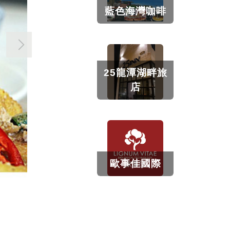
藍色海灣咖啡
25龍潭湖畔旅
店
歐事佳國際