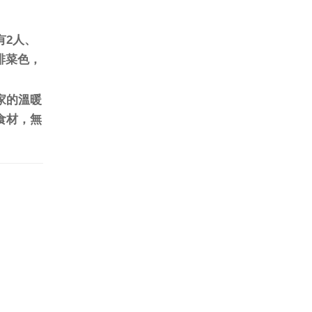
有2人、
排菜色，
家的溫暖
食材，無